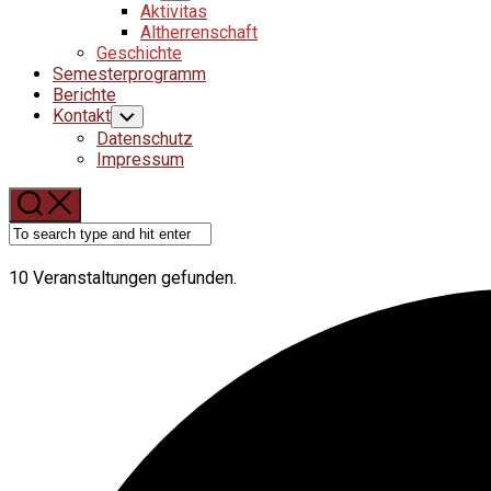
Child
Aktivitas
Menu
Altherrenschaft
Geschichte
Semesterprogramm
Current
Berichte
Page
Kontakt
Toggle
Child
Parent
Datenschutz
Menu
Impressum
10 Veranstaltungen gefunden.