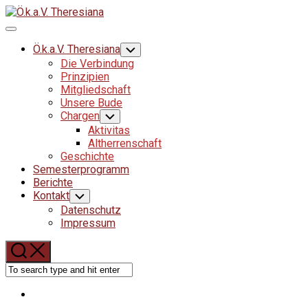
Skip
to
Expand
content
Menu
Ö.k.a.V. Theresiana
Toggle
Child
Die Verbindung
Menu
Prinzipien
Mitgliedschaft
Unsere Bude
Chargen
Toggle
Child
Aktivitas
Menu
Altherrenschaft
Geschichte
Semesterprogramm
Current
Berichte
Page
Kontakt
Toggle
Child
Parent
Datenschutz
Menu
Impressum